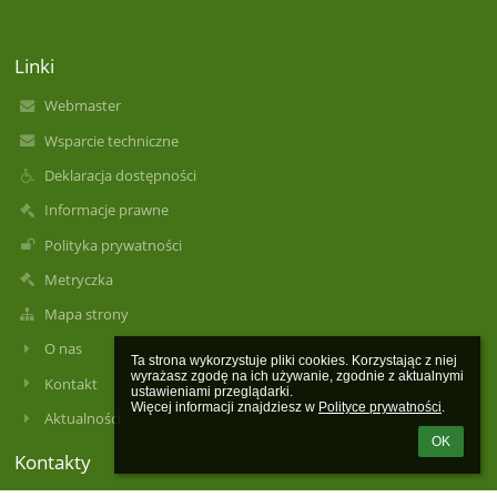
Linki
Webmaster
Wsparcie techniczne
Deklaracja dostępności
Informacje prawne
Polityka prywatności
Metryczka
Mapa strony
O nas
Ta strona wykorzystuje pliki cookies. Korzystając z niej 
wyrażasz zgodę na ich używanie, zgodnie z aktualnymi 
Kontakt
ustawieniami przeglądarki.

Więcej informacji znajdziesz w 
Polityce prywatności
.
Aktualności
OK
Kontakty