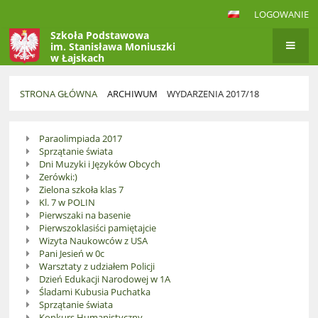
LOGOWANIE
Szkoła Podstawowa
im. Stanisława Moniuszki
w Łajskach
STRONA GŁÓWNA
ARCHIWUM
WYDARZENIA 2017/18
Wydarzenia
Paraolimpiada 2017
2017/18
Sprzątanie świata
Dni Muzyki i Języków Obcych
Zerówki:)
Zielona szkoła klas 7
Kl. 7 w POLIN
Pierwszaki na basenie
Pierwszoklasiści pamiętajcie
Wizyta Naukowców z USA
Pani Jesień w 0c
Warsztaty z udziałem Policji
Dzień Edukacji Narodowej w 1A
Śladami Kubusia Puchatka
Sprzątanie świata
Konkurs Humanistyczny