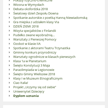
Pokazy fizyczno-chemiczne
Wiosna w Wymysłach
Debata oksfordzka 2018
Światowy dzień Zespołu Downa
Spotkanie autorskie z poetką Hanną Niewiadomską
Gra miejska z udziałem klasy VIa
DZIEŃ ZIEMI 2018
Wizyta specjalistów z Finlandii
Pudełko zwane wyobraźnią…
Warsztaty z Pierwszej Pomocy
Ozobot w klasie IIA
Spotkanie z aktorami Teatru Trzynastka
Gminny konkurs przyrodniczy
Warsztaty ogrodnicze w klasach pierwszych
Klasa 1a w Planetarium
Święto Konstytucji 3 Maja
Paraolimpiada w Legionowie
Święto Gminy Wieliszew 2018
Klasy I w Muzeum Etnograficznym
Ciao Italia!
Projekt „Uczymy się od siebie”
Uniwersytet Dziecięcy
Dyplom uznania