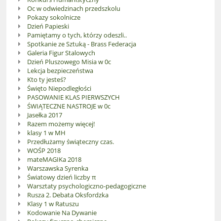
Oc w odwiedzinach przedszkolu
Pokazy sokolnicze
Dzień Papieski
Pamiętamy o tych, którzy odeszli..
Spotkanie ze Sztuką - Brass Federacja
Galeria Figur Stalowych
Dzień Pluszowego Misia w 0c
Lekcja bezpieczeństwa
Kto ty jesteś?
Święto Niepodległości
PASOWANIE KLAS PIERWSZYCH
ŚWIĄTECZNE NASTROJE w 0c
Jasełka 2017
Razem możemy więcej!
klasy 1 w MH
Przedłużamy świąteczny czas.
WOŚP 2018
mateMAGIKa 2018
Warszawska Syrenka
Światowy dzień liczby π
Warsztaty psychologiczno-pedagogiczne
Rusza 2. Debata Oksfordzka
Klasy 1 w Ratuszu
Kodowanie Na Dywanie