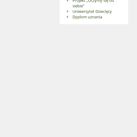
Projekt „Uczymy się od
siebie”
Uniwersytet Dziecięcy
Dyplom uznania