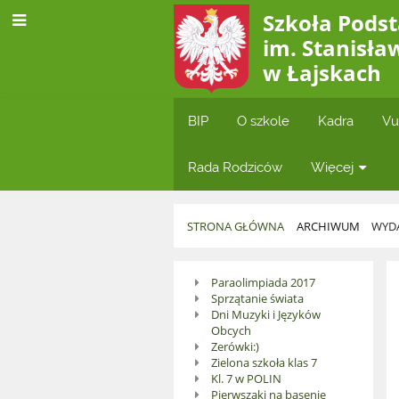
Szkoła Pod
im. Stanisła
w Łajskach
BIP
O szkole
Kadra
Vu
Rada Rodziców
Więcej
STRONA GŁÓWNA
ARCHIWUM
WYDA
Wydarzenia
Paraolimpiada 2017
Sprzątanie świata
2017/18
Dni Muzyki i Języków
Obcych
Zerówki:)
Zielona szkoła klas 7
Kl. 7 w POLIN
Pierwszaki na basenie