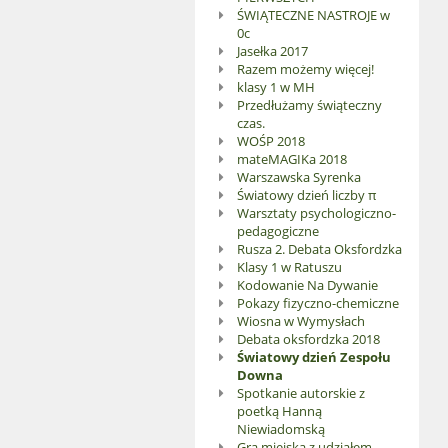
ŚWIĄTECZNE NASTROJE w
0c
Jasełka 2017
Razem możemy więcej!
klasy 1 w MH
Przedłużamy świąteczny
czas.
WOŚP 2018
mateMAGIKa 2018
Warszawska Syrenka
Światowy dzień liczby π
Warsztaty psychologiczno-
pedagogiczne
Rusza 2. Debata Oksfordzka
Klasy 1 w Ratuszu
Kodowanie Na Dywanie
Pokazy fizyczno-chemiczne
Wiosna w Wymysłach
Debata oksfordzka 2018
Światowy dzień Zespołu
Downa
Spotkanie autorskie z
poetką Hanną
Niewiadomską
Gra miejska z udziałem