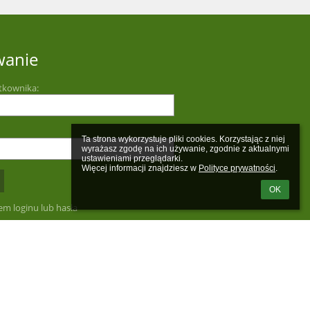
wanie
tkownika:
Ta strona wykorzystuje pliki cookies. Korzystając z niej 
wyrażasz zgodę na ich używanie, zgodnie z aktualnymi 
ustawieniami przeglądarki.

Więcej informacji znajdziesz w 
Polityce prywatności
.
OK
m loginu lub hasła