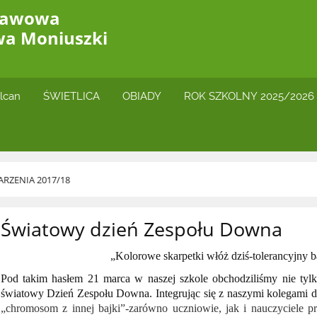
stawowa
wa Moniuszki
lcan
ŚWIETLICA
OBIADY
ROK SZKOLNY 2025/2026
RZENIA 2017/18
Światowy dzień Zespołu Downa
„Kolorowe skarpetki włóż dziś-tolerancyjny 
Pod takim hasłem 21 marca w naszej szkole obchodziliśmy nie tyl
światowy Dzień Zespołu Downa. Integrując się z naszymi kolegami d
„chromosom z innej bajki”-zarówno uczniowie, jak i nauczyciele p