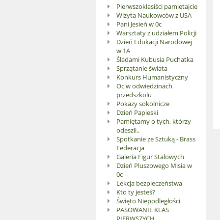
Pierwszoklasiści pamiętajcie
Wizyta Naukowców z USA
Pani Jesień w 0c
Warsztaty z udziałem Policji
Dzień Edukacji Narodowej
w 1A
Śladami Kubusia Puchatka
Sprzątanie świata
Konkurs Humanistyczny
Oc w odwiedzinach
przedszkolu
Pokazy sokolnicze
Dzień Papieski
Pamiętamy o tych, którzy
odeszli..
Spotkanie ze Sztuką - Brass
Federacja
Galeria Figur Stalowych
Dzień Pluszowego Misia w
0c
Lekcja bezpieczeństwa
Kto ty jesteś?
Święto Niepodległości
PASOWANIE KLAS
PIERWSZYCH