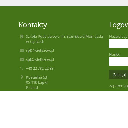
Kontakty
Logo
Szkoła Podstawowa im. Stanisława Moniuszki
Nazwa uży
w Łajskach
spl@wieliszew.pl
Hasło:
spl@wieliszew.pl
+48 22 782 22 83
Kościelna 63
05-119 Łajski
Zapomniałe
Poland
spl@wieliszew.pl
spl@wieliszew.pl
Sekretariat czynny
poniedziałek - piątek 8.00 - 16.00