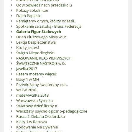
Oc w odwiedzinach przedszkolu
Pokazy sokolnicze
Dzień Papieski
Pamiętamy o tych, którzy odeszli..
Spotkanie ze Sztuką - Brass Federacja
Galeria Figur Stalowych
Dzień Pluszowego Misia w 0c
Lekcja bezpieczeństwa
Kto ty jesteś?
Święto Niepodległości
PASOWANIE KLAS PIERWSZYCH
ŚWIĄTECZNE NASTROJE w 0c
Jasełka 2017
Razem możemy więcej!
klasy 1 w MH
Przedłużamy świąteczny czas.
WOŚP 2018
mateMAGIKa 2018
Warszawska Syrenka
Światowy dzień liczby π
Warsztaty psychologiczno-pedagogiczne
Rusza 2. Debata Oksfordzka
Klasy 1 w Ratuszu
Kodowanie Na Dywanie