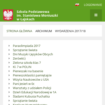
LOGOWANIE
Szkoła Podstawowa
im. Stanisława Moniuszki
w Łajskach
STRONA GŁÓWNA
ARCHIWUM
WYDARZENIA 2017/18
Wydarzenia
Paraolimpiada 2017
2017/18
Sprzątanie świata
Dni Muzyki i Języków Obcych
Zerówki:)
Zielona szkoła klas 7
Kl. 7 w POLIN
Pierwszaki na basenie
Pierwszoklasiści pamiętajcie
Wizyta Naukowców z USA
Pani Jesień w 0c
Warsztaty z udziałem Policji
Dzień Edukacji Narodowej w 1A
Śladami Kubusia Puchatka
Sprzątanie świata
Konkurs Humanistyczny