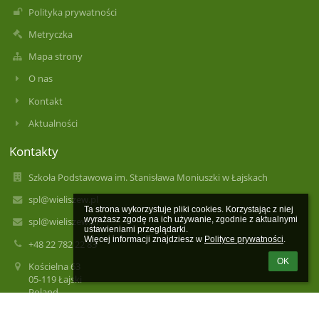
Polityka prywatności
Metryczka
Mapa strony
O nas
Kontakt
Aktualności
Kontakty
Szkoła Podstawowa im. Stanisława Moniuszki w Łajskach
spl@wieliszew.pl
Ta strona wykorzystuje pliki cookies. Korzystając z niej 
wyrażasz zgodę na ich używanie, zgodnie z aktualnymi 
spl@wieliszew.pl
ustawieniami przeglądarki.

Więcej informacji znajdziesz w 
Polityce prywatności
.
+48 22 782 22 83
OK
Kościelna 63
05-119 Łajski
Poland
spl@wieliszew.pl