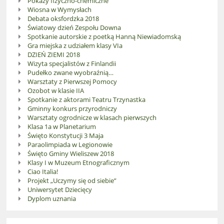
Pokazy fizyczno-chemiczne
Wiosna w Wymysłach
Debata oksfordzka 2018
Światowy dzień Zespołu Downa
Spotkanie autorskie z poetką Hanną Niewiadomską
Gra miejska z udziałem klasy VIa
DZIEŃ ZIEMI 2018
Wizyta specjalistów z Finlandii
Pudełko zwane wyobraźnią…
Warsztaty z Pierwszej Pomocy
Ozobot w klasie IIA
Spotkanie z aktorami Teatru Trzynastka
Gminny konkurs przyrodniczy
Warsztaty ogrodnicze w klasach pierwszych
Klasa 1a w Planetarium
Święto Konstytucji 3 Maja
Paraolimpiada w Legionowie
Święto Gminy Wieliszew 2018
Klasy I w Muzeum Etnograficznym
Ciao Italia!
Projekt „Uczymy się od siebie”
Uniwersytet Dziecięcy
Dyplom uznania