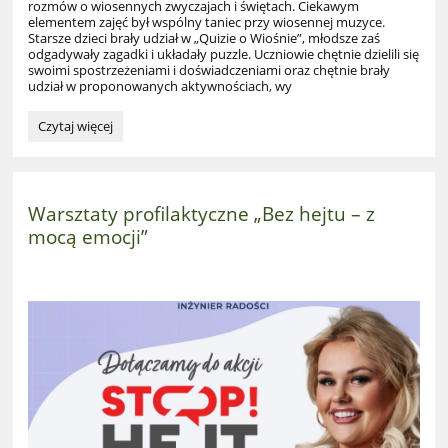
rozmów o wiosennych zwyczajach i świętach. Ciekawym
elementem zajęć był wspólny taniec przy wiosennej muzyce.
Starsze dzieci brały udział w „Quizie o Wiośnie”, młodsze zaś
odgadywały zagadki i układały puzzle. Uczniowie chętnie dzielili się
swoimi spostrzeżeniami i doświadczeniami oraz chętnie brały
udział w proponowanych aktywnościach, wy
„WIOSENNE
Czytaj więcej
PORZĄDKI”
–
zajęcia
literacko
Warsztaty profilaktyczne „Bez hejtu – z
-
mocą emocji”
muzyczne: