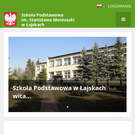
LOGOWANIE
Szkoła Podstawowa
im. Stanisława Moniuszki
w Łajskach
Strona
główna
Szkoła Podstawowa w Łajskach
wita...
.