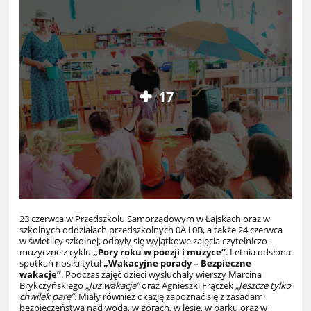
17
23 czerwca w Przedszkolu Samorządowym w Łajskach oraz w
szkolnych oddziałach przedszkolnych 0A i 0B, a także 24 czerwca
w świetlicy szkolnej, odbyły się wyjątkowe zajęcia czytelniczo-
muzyczne z cyklu
„Pory roku w poezji i muzyce”
. Letnia odsłona
spotkań nosiła tytuł
„Wakacyjne porady – Bezpieczne
wakacje”
. Podczas zajęć dzieci wysłuchały wierszy Marcina
Brykczyńskiego
„Już wakacje”
oraz Agnieszki Frączek
„Jeszcze tylko
chwilek parę”
. Miały również okazję zapoznać się z zasadami
bezpieczeństwa nad wodą, w górach, w lesie, w parku oraz w