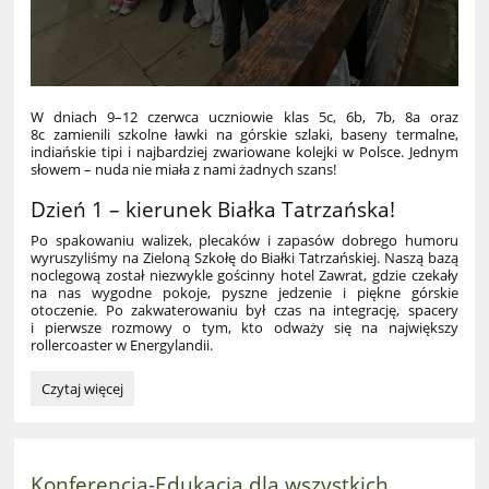
W dniach 9–12 czerwca uczniowie klas 5c, 6b, 7b, 8a oraz
8c zamienili szkolne ławki na górskie szlaki, baseny termalne,
indiańskie tipi i najbardziej zwariowane kolejki w Polsce. Jednym
słowem – nuda nie miała z nami żadnych szans!
Dzień 1 – kierunek Białka Tatrzańska!
Po spakowaniu walizek, plecaków i zapasów dobrego humoru
wyruszyliśmy na Zieloną Szkołę do Białki Tatrzańskiej. Naszą bazą
noclegową został niezwykle gościnny hotel Zawrat, gdzie czekały
na nas wygodne pokoje, pyszne jedzenie i piękne górskie
otoczenie. Po zakwaterowaniu był czas na integrację, spacery
i pierwsze rozmowy o tym, kto odważy się na największy
rollercoaster w Energylandii.
Zielona
Czytaj więcej
Szkoła
2026
–
góry,
Konferencja-Edukacja dla wszystkich
termy,