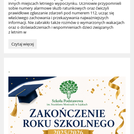
innych miejscach letniego wypoczynku. Uczniowie przypomnieli
sobie numery alarmowe służb ratunkowych oraz ćwiczyli
prawidłowe zgłaszanie zdarzeń pod numerem 112, ucząc się
właściwego zachowania i przekazywania najważniejszych
informacji. Nie zabrakło także rozmów o wymarzonych wakacjach
oraz o doświadczeniach i wspomnieniach dzieci związanych
z letnim w
„PORADY
Czytaj więcej
WAKACYJNE
–
BEZPIECZNE
WAKACJE”
.
–
zajęcia
literacko-
muzyczne: