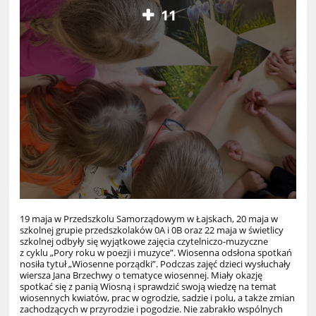
11
19 maja w Przedszkolu Samorządowym w Łajskach, 20 maja w
szkolnej grupie przedszkolaków 0A i 0B oraz 22 maja w świetlicy
szkolnej odbyły się wyjątkowe zajęcia czytelniczo-muzyczne
z cyklu „Pory roku w poezji i muzyce”. Wiosenna odsłona spotkań
nosiła tytuł „Wiosenne porządki”. Podczas zajęć dzieci wysłuchały
wiersza Jana Brzechwy o tematyce wiosennej. Miały okazję
spotkać się z panią Wiosną i sprawdzić swoją wiedzę na temat
wiosennych kwiatów, prac w ogrodzie, sadzie i polu, a także zmian
zachodzących w przyrodzie i pogodzie. Nie zabrakło wspólnych