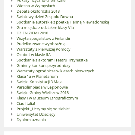
Pokazy fizyczno-chemiczne
Wiosna w Wymysłach
Debata oksfordzka 2018
Światowy dzień Zespołu Downa
Spotkanie autorskie z poetką Hanną Niewiadomską
Gra miejska z udziałem klasy VIa
DZIEŃ ZIEMI 2018
Wizyta specjalistów z Finlandii
Pudełko zwane wyobraźnią…
Warsztaty z Pierwszej Pomocy
Ozobot w klasie IIA
Spotkanie z aktorami Teatru Trzynastka
Gminny konkurs przyrodniczy
Warsztaty ogrodnicze w klasach pierwszych
Klasa 1a w Planetarium
Święto Konstytucji 3 Maja
Paraolimpiada w Legionowie
Święto Gminy Wieliszew 2018
Klasy I w Muzeum Etnograficznym
Ciao Italia!
Projekt „Uczymy się od siebie”
Uniwersytet Dziecięcy
Dyplom uznania