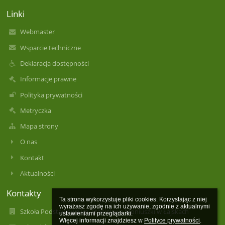
Linki
Webmaster
Wsparcie techniczne
Deklaracja dostępności
Informacje prawne
Polityka prywatności
Metryczka
Mapa strony
O nas
Kontakt
Aktualności
Kontakty
Ta strona wykorzystuje pliki cookies. Korzystając z niej 
wyrażasz zgodę na ich używanie, zgodnie z aktualnymi 
Szkoła Podstawowa im. Stanisława Moniuszki w Łajskach
ustawieniami przeglądarki.

Więcej informacji znajdziesz w 
Polityce prywatności
.