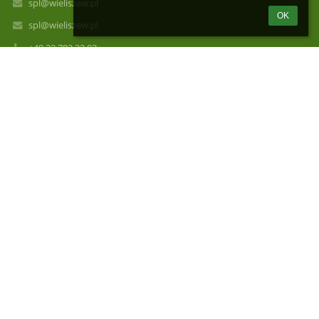
spl@wieliszew.pl
OK
spl@wieliszew.pl
+48 22 782 22 83
Kościelna 63
05-119 Łajski
Poland
spl@wieliszew.pl
spl@wieliszew.pl
Sekretariat czynny
poniedziałek - piątek 8.00 - 16.00
w środy sekretariat nieczynny dla interesantów - dzień pracy
wewnętrznej.
/SP_lajski1/SkrytkaESP
AE:PL-76737-88610-VEWDW-25
Logowanie