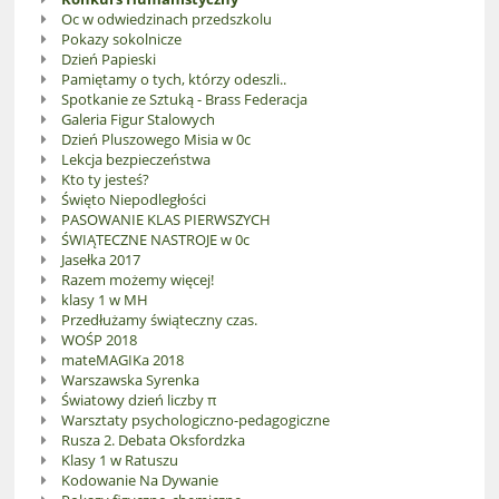
Oc w odwiedzinach przedszkolu
Pokazy sokolnicze
Dzień Papieski
Pamiętamy o tych, którzy odeszli..
Spotkanie ze Sztuką - Brass Federacja
Galeria Figur Stalowych
Dzień Pluszowego Misia w 0c
Lekcja bezpieczeństwa
Kto ty jesteś?
Święto Niepodległości
PASOWANIE KLAS PIERWSZYCH
ŚWIĄTECZNE NASTROJE w 0c
Jasełka 2017
Razem możemy więcej!
klasy 1 w MH
Przedłużamy świąteczny czas.
WOŚP 2018
mateMAGIKa 2018
Warszawska Syrenka
Światowy dzień liczby π
Warsztaty psychologiczno-pedagogiczne
Rusza 2. Debata Oksfordzka
Klasy 1 w Ratuszu
Kodowanie Na Dywanie