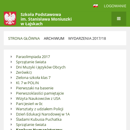
LOGOWANIE
Szkoła Podstawowa
im. Stanisława Moniuszki
w Łajskach
STRONA GŁÓWNA
ARCHIWUM
WYDARZENIA 2017/18
Wydarzenia
Paraolimpiada 2017
2017/18
Sprzątanie świata
Dni Muzyki i Języków Obcych
Zerówki:)
Zielona szkoła klas 7
Kl. 7 w POLIN
Pierwszaki na basenie
Pierwszoklasiści pamiętajcie
Wizyta Naukowców z USA
Pani Jesień w 0c
Warsztaty z udziałem Policji
Dzień Edukacji Narodowej w 1A
Śladami Kubusia Puchatka
Sprzątanie świata
Konkurs Humanistyczny