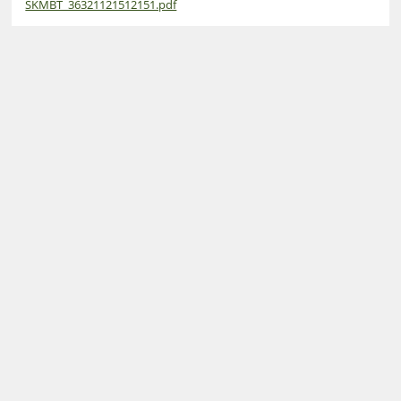
SKMBT_36321121512151.pdf