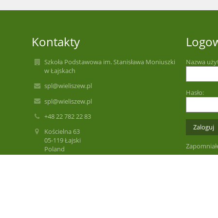
Kontakty
Logo
Szkoła Podstawowa im. Stanisława Moniuszki
Nazwa uży
w Łajskach
spl@wieliszew.pl
Hasło:
spl@wieliszew.pl
+48 22 782 22 83
Kościelna 63
05-119 Łajski
Zapomniałe
Poland
spl@wieliszew.pl
spl@wieliszew.pl
Sekretariat czynny
poniedziałek - piątek 8.00 - 16.00