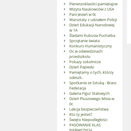
Pierwszoklasiści pamiętajcie
Wizyta Naukowców z USA
Pani Jesień w 0c
Warsztaty z udziałem Policji
Dzień Edukacji Narodowej
w 1A
Śladami Kubusia Puchatka
Sprzątanie świata
Konkurs Humanistyczny
Oc w odwiedzinach
przedszkolu
Pokazy sokolnicze
Dzień Papieski
Pamiętamy o tych, którzy
odeszli..
Spotkanie ze Sztuką - Brass
Federacja
Galeria Figur Stalowych
Dzień Pluszowego Misia w
0c
Lekcja bezpieczeństwa
Kto ty jesteś?
Święto Niepodległości
PASOWANIE KLAS
PIERWSZYCH