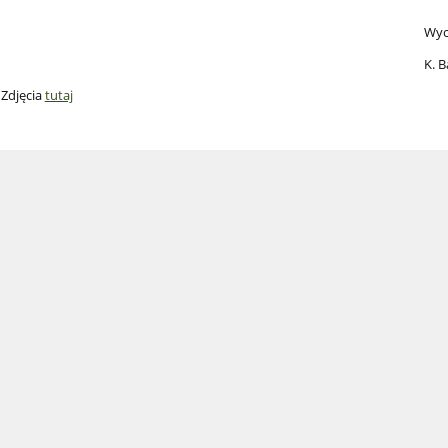
Wychowawczy
K. Barabasz i K . S
Zdjęcia
tutaj