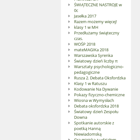
ŚWIĄTECZNE NASTROJE w
0c
Jasełka 2017
Razem możemy więcej!
klasy 1 w MH
Przedłużamy świąteczny
czas.
WOŚP 2018
mateMAGIKa 2018
Warszawska Syrenka
Światowy dzień liczby π
Warsztaty psychologiczno-
pedagogiczne
Rusza 2. Debata Oksfordzka
Klasy 1 w Ratuszu
Kodowanie Na Dywanie
Pokazy fizyczno-chemiczne
Wiosna w Wymysłach
Debata oksfordzka 2018
Światowy dzień Zespołu
Downa
Spotkanie autorskie z
poetką Hanną
Niewiadomską
Gra miejska z udziałem