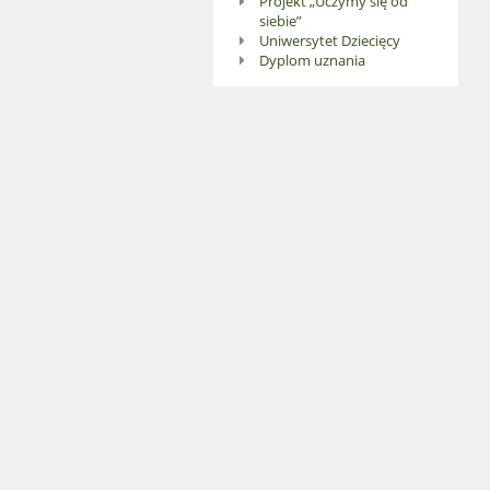
Projekt „Uczymy się od
siebie”
Uniwersytet Dziecięcy
Dyplom uznania