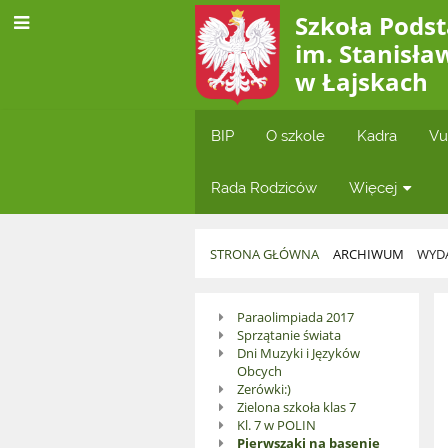
Szkoła Pod
im. Stanisła
w Łajskach
BIP
O szkole
Kadra
Vu
Rada Rodziców
Więcej
STRONA GŁÓWNA
ARCHIWUM
WYDA
Wydarzenia
Paraolimpiada 2017
Sprzątanie świata
2017/18
Dni Muzyki i Języków
Obcych
Zerówki:)
Zielona szkoła klas 7
Kl. 7 w POLIN
Pierwszaki na basenie