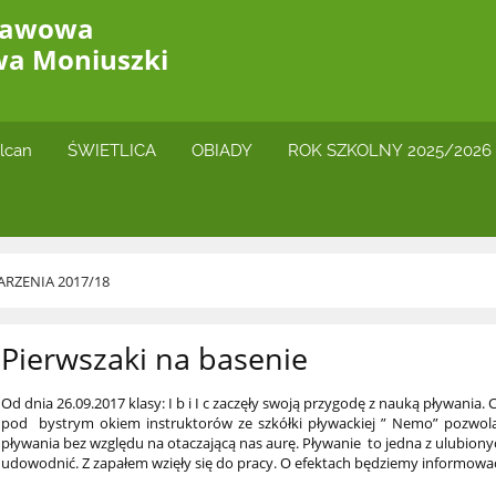
stawowa
wa Moniuszki
lcan
ŚWIETLICA
OBIADY
ROK SZKOLNY 2025/2026
RZENIA 2017/18
Pierwszaki na basenie
Od dnia 26.09.2017 klasy: I b i I c zaczęły swoją przygodę z nauką pływania.
pod bystrym okiem instruktorów ze szkółki pływackiej ” Nemo” pozwolą 
pływania bez względu na otaczającą nas aurę. Pływanie to jedna z ulubiony
udowodnić. Z zapałem wzięły się do pracy. O efektach będziemy informowa