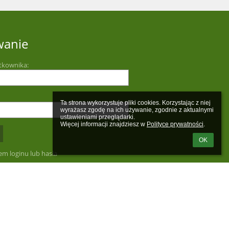
wanie
tkownika:
Ta strona wykorzystuje pliki cookies. Korzystając z niej 
wyrażasz zgodę na ich używanie, zgodnie z aktualnymi 
ustawieniami przeglądarki.

Więcej informacji znajdziesz w 
Polityce prywatności
.
OK
m loginu lub hasła