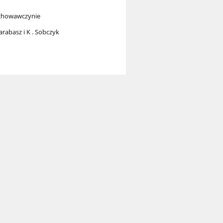
nie
obczyk