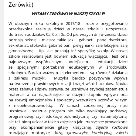
Zerówki:)
WITAMY ZERÓWKI W NASZEJ SZKOLE!
W obecnym roku szkolnym 2017/18 roczne przygotowanie
przedszkolne realizują dzieci w naszej szkole i uczęszczają
do trzech oddziałów 0a, 0b, i 0c. Od pierwszych dni września dzieci
poznają szkołę i miejsca takie jak: gabinet pana dyrektora,
sekretariat, stołówka, gabinet pani pielęgniarki, sale lekcyjne, salę
gimnastyczną itp., ale poznają też specyfikę szkoły. W naszej
szkole realizowana jest bowiem edukacja włączająca. Jest ona
najnowszym współczesnym podejściem edukacji dzieci
ze specjalnymi potrzebami edukacyjnymi w środowisku
szkolnym. Bardzo ważnym jej elementem są również działania
z zakresu muzyki. Muzyka bardzo pozytywnie wpływa
na tworzenie prawidłowych relacji i więzi wśród uczniów. Nauka
przez zabawę i śpiew sprawia, że uczniowie szybciej zapamiętują
materiał, a co najważniejsze w dużym stopniu wpływa ona
na rozwój emocjonalny i społeczny wszystkich uczniów, w tym
z niepełnosprawnością. W ramach codziennej pracy nasi
uczniowie realizują program nie tylko wynikający podstawy
programowej, czyli edukację polonistyczną, czy matematyczną,
ale też biorą udział w takich zajęciach jak:
muzyczne
prowadzone
przy akompaniamencie gitary klasycznej,
zajęcia ruchowe
rozwijające motorykę dużą,
gimnastykę
korekcyjną,
zajęcia