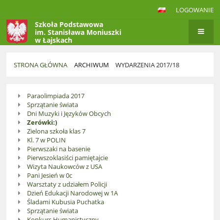
LOGOWANIE
Szkoła Podstawowa
im. Stanisława Moniuszki
w Łajskach
STRONA GŁÓWNA
ARCHIWUM
WYDARZENIA 2017/18
Wydarzenia
Paraolimpiada 2017
2017/18
Sprzątanie świata
Dni Muzyki i Języków Obcych
Zerówki:)
Zielona szkoła klas 7
Kl. 7 w POLIN
Pierwszaki na basenie
Pierwszoklasiści pamiętajcie
Wizyta Naukowców z USA
Pani Jesień w 0c
Warsztaty z udziałem Policji
Dzień Edukacji Narodowej w 1A
Śladami Kubusia Puchatka
Sprzątanie świata
Konkurs Humanistyczny