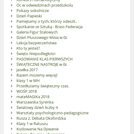
Oc w odwiedzinach przedszkolu
Pokazy sokolnicze
Dzień Papieski
Pamiętamy o tych, którzy odeszli..
Spotkanie ze Sztuką - Brass Federacja
Galeria Figur Stalowych
Dzień Pluszowego Misia w 0c
Lekcja bezpieczeństwa
Kto ty jesteś?
Święto Niepodległości
PASOWANIE KLAS PIERWSZYCH
ŚWIĄTECZNE NASTROJE w 0c
Jasełka 2017
Razem możemy więcej!
klasy 1 w MH
Przedłużamy świąteczny czas.
WOŚP 2018
mateMAGIKa 2018
Warszawska Syrenka
Światowy dzień liczby π
Warsztaty psychologiczno-pedagogiczne
Rusza 2. Debata Oksfordzka
Klasy 1 w Ratuszu
Kodowanie Na Dywanie