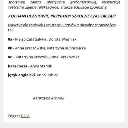
sportowe,
zajęcia plastyczne
,
grafomotorykę
,
incenizacje
teatralne,
zajęcia
relaksacyjne,
a także
edukację społeczną.
KOCHANI UCZNIOWIE, PRZYGODY SZKOLNE CZAS ZACZĄĆ!
Nauczyciele zerówek i asystenci uczniów z niepełnosprawnością
to:
0a
- Małgorzata Salwin , Dorota Wieśniak
0b
- Anna Brzozowska, Katarzyna Kupnowicka
0c
– Katarzyna Krzyżek, Junna Terakowska
katecheza
- Anna Sternik
język angielski
- Anna Dybiec
Katarzyna Krzyżek
Zdjęcia
TUTAJ