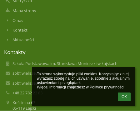
Metryczka
Mapa strony
O nas
Kontakt
Aktualności
Kontakty
Szkoła Podstawowa im. Stanisława Moniuszki w Łajskach
spl@wieliszew.pl
Ta strona wykorzystuje pliki cookies. Korzystając z niej 
wyrażasz zgodę na ich używanie, zgodnie z aktualnymi 
spl@wieliszew.pl
ustawieniami przeglądarki.

Więcej informacji znajdziesz w 
Polityce prywatności
.
+48 22 782 22 83
OK
Kościelna 63
05-119 Łajski
Poland
spl@wieliszew.pl
spl@wieliszew.pl