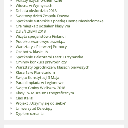
Pokazy fizyczno-chemiczne
Wiosna w Wymysłach
Debata oksfordzka 2018
Światowy dzień Zespołu Downa
Spotkanie autorskie z poetką Hanną Niewiadomską
Gra miejska z udziałem klasy VIa
DZIEŃ ZIEMI 2018
Wizyta specjalistów z Finlandii
Pudełko zwane wyobraźnią…
Warsztaty z Pierwszej Pomocy
Ozobot w klasie IIA
Spotkanie z aktorami Teatru Trzynastka
Gminny konkurs przyrodniczy
Warsztaty ogrodnicze w klasach pierwszych
Klasa 1a w Planetarium
Święto Konstytucji 3 Maja
Paraolimpiada w Legionowie
Święto Gminy Wieliszew 2018
Klasy I w Muzeum Etnograficznym
Ciao Italia!
Projekt „Uczymy się od siebie”
Uniwersytet Dziecięcy
Dyplom uznania