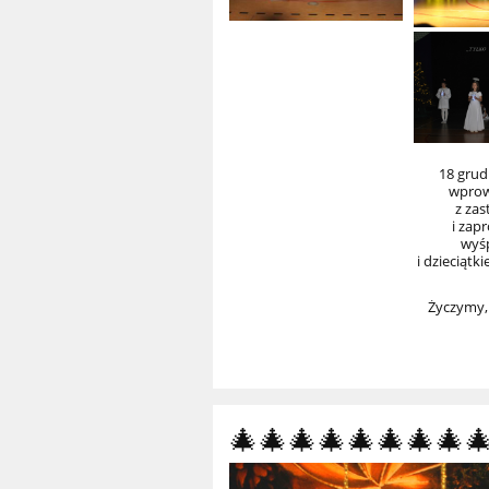
18 grud
wprowa
z zas
i zap
wyśp
i dzieciątk
Życzymy,
🎄🎄🎄🎄🎄🎄🎄🎄