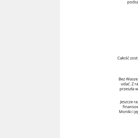
podsz
Całość zos
Bez Waszej
udać. Z r
przeszła 
Jeszcze r
finansow
Moniki i j