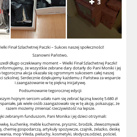
3
ielki Finał Szlachetnej Paczki – Sukces naszej społeczności!
Szanowni Państwo,
szedł długo oczekiwany moment – Wielki Finał Szlachetnej Paczki!
informujemy, że wszystkie zebrane dary dotarły do Pani Moniki i jej
 a tegoroczna akcja okazała się ogromnym sukcesem całej naszej
ci szkolnej. Serdecznie dziękujemy każdemu z Państwa za wsparcie
i zaangażowanie w tę piękną inicjatywę.
Podsumowanie tegorocznej edycji:
aszym hojnym sercom udało nam się zebrać łączną kwotę 5.680 zł
wspaniałe, jak wiele osób zaangażowało się w tę akcję, pokazując, że
razem możemy zmieniać rzeczywistość na lepsze.
ęki zebranym funduszom, Pani Monika i jej dzieci otrzymali:
wkę, kuchenkę, meble kuchenne, prysznic,
brodzik, zlewozmywak
ę,
chemię gospodarczą,
artykuły spożywcze, czajnik, żelazko,
deskę
wania, mop Vileda,
pieluchy, kosmetyki, słodycze,
odzież,
pościel,