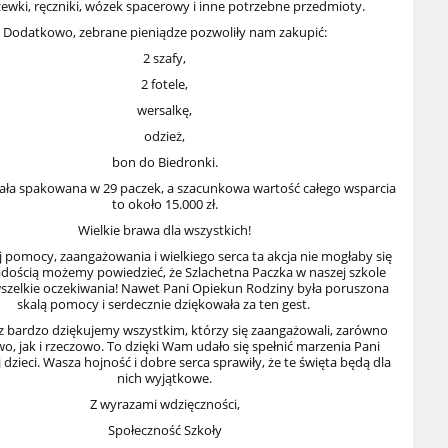
ewki, ręczniki,
wózek spacerowy
i inne potrzebne przedmioty.
Dodatkowo, zebrane pieniądze pozwoliły nam zakupić:
2 szafy,
2 fotele,
wersalkę,
odzież,
bon do Biedronki.
tała spakowana w 29 paczek, a szacunkowa wartość całego wsparcia
to około 15.000 zł.
Wielkie brawa dla wszystkich!
 pomocy, zaangażowania i wielkiego serca ta akcja nie mogłaby się
adością możemy powiedzieć, że Szlachetna Paczka w naszej szkole
wszelkie oczekiwania! Nawet Pani Opiekun Rodziny była poruszona
skalą pomocy i serdecznie dziękowała za ten gest.
az bardzo dziękujemy wszystkim, którzy się zaangażowali, zarówno
o, jak i rzeczowo. To dzięki Wam udało się spełnić marzenia Pani
ej dzieci. Wasza hojność i dobre serca sprawiły, że te święta będą dla
nich wyjątkowe.
Z wyrazami wdzięczności,
Społeczność Szkoły