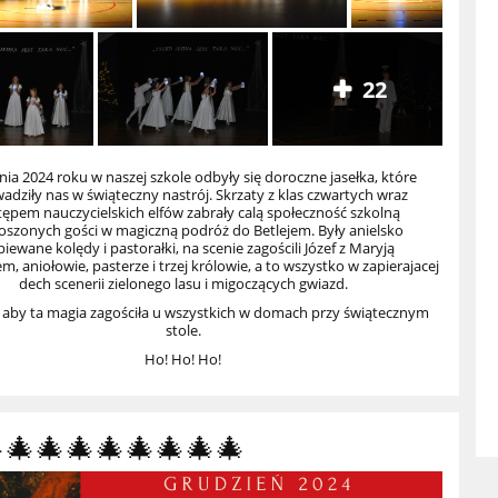
22
nia 2024 roku w naszej szkole odbyły się doroczne jasełka, które
dziły nas w świąteczny nastrój. Skrzaty z klas czwartych wraz
tępem nauczycielskich elfów zabrały calą społeczność szkolną
roszonych gości w magiczną podróż do Betlejem. Były anielsko
iewane kolędy i pastorałki, na scenie zagościli Józef z Maryją
iem, aniołowie, pasterze i trzej królowie, a to wszystko w zapierajacej
dech scenerii zielonego lasu i migoczących gwiazd.
 aby ta magia zagościła u wszystkich w domach przy świątecznym
stole.
Ho! Ho! Ho!
🎄🎄🎄🎄🎄🎄🎄🎄