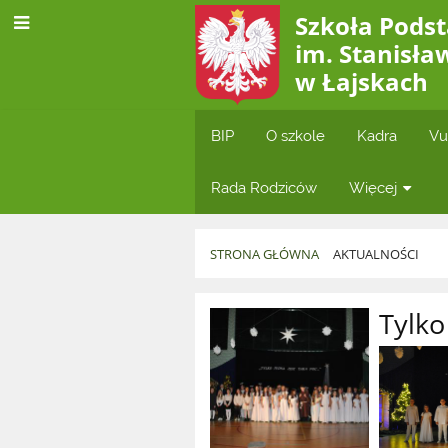
Szkoła Pod
im. Stanisła
w Łajskach
BIP
O szkole
Kadra
Vu
Rada Rodziców
Więcej
STRONA GŁÓWNA
AKTUALNOŚCI
Aktualności
Tylko