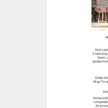
W
Dziś nad
Z radością 
dzieci,
społecznoś
Dzięki W
30 gr! To 
Dzi
Nową lodó
i umywalk
do praso