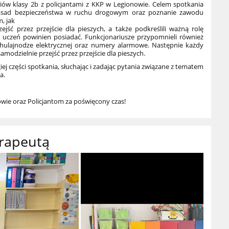
niów klasy 2b z policjantami z KKP w Legionowie. Celem spotkania
asad bezpieczeństwa w ruchu drogowym oraz poznanie zawodu
m, jak
jść przez przejście dla pieszych, a także podkreślili ważną rolę
uczeń powinien posiadać. Funkcjonariusze przypomnieli również
 hulajnodze elektrycznej oraz numery alarmowe. Następnie każdy
modzielnie przejść przez przejście dla pieszych.
iej części spotkania, słuchając i zadając pytania związane z tematem
a.
wie oraz Policjantom za poświęcony czas!
erapeutą