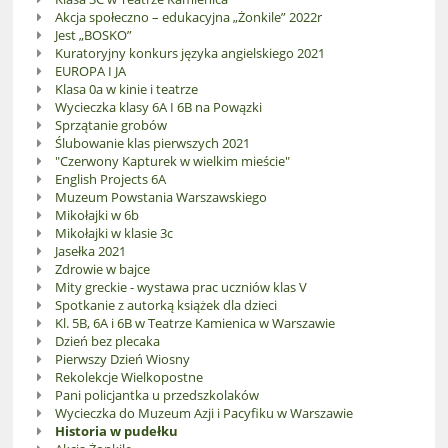
Akcja społeczno – edukacyjna „Żonkile” 2022r
Jest „BOSKO”
Kuratoryjny konkurs języka angielskiego 2021
EUROPA I JA
Klasa 0a w kinie i teatrze
Wycieczka klasy 6A I 6B na Powązki
Sprzątanie grobów
Ślubowanie klas pierwszych 2021
"Czerwony Kapturek w wielkim mieście"
English Projects 6A
Muzeum Powstania Warszawskiego
Mikołajki w 6b
Mikołajki w klasie 3c
Jasełka 2021
Zdrowie w bajce
Mity greckie - wystawa prac uczniów klas V
Spotkanie z autorką książek dla dzieci
Kl. 5B, 6A i 6B w Teatrze Kamienica w Warszawie
Dzień bez plecaka
Pierwszy Dzień Wiosny
Rekolekcje Wielkopostne
Pani policjantka u przedszkolaków
Wycieczka do Muzeum Azji i Pacyfiku w Warszawie
Historia w pudełku