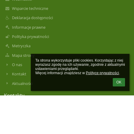
Wsparcie techniczne
Deklaracja dostępności
Informacje prawne
Polityka prywatności
Metryczka
Mapa strony
Ta strona wykorzystuje pliki cookies. Korzystając z niej 
O nas
wyrażasz zgodę na ich używanie, zgodnie z aktualnymi 
ustawieniami przeglądarki.

Więcej informacji znajdziesz w 
Polityce prywatności
.
Kontakt
OK
Aktualności
Kontakty
Szkoła Podstawowa im. Stanisława Moniuszki w Łajskach
spl@wieliszew.pl
spl@wieliszew.pl