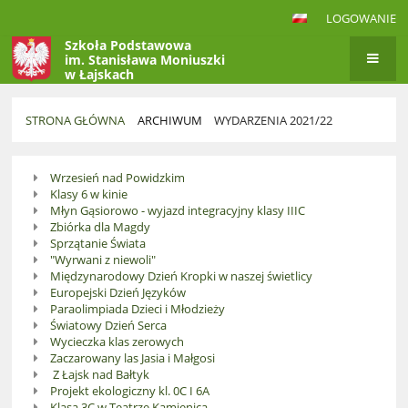
LOGOWANIE
Szkoła Podstawowa
im. Stanisława Moniuszki
w Łajskach
STRONA GŁÓWNA
ARCHIWUM
WYDARZENIA 2021/22
Wydarzenia
Wrzesień nad Powidzkim
2021/22
Klasy 6 w kinie
Młyn Gąsiorowo - wyjazd integracyjny klasy IIIC
Zbiórka dla Magdy
Sprzątanie Świata
"Wyrwani z niewoli"
Międzynarodowy Dzień Kropki w naszej świetlicy
Europejski Dzień Języków
Paraolimpiada Dzieci i Młodzieży
Światowy Dzień Serca
Wycieczka klas zerowych
Zaczarowany las Jasia i Małgosi
Z Łajsk nad Bałtyk
Projekt ekologiczny kl. 0C I 6A
Klasa 3C w Teatrze Kamienica