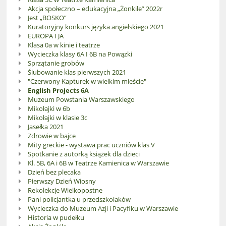
Akcja społeczno – edukacyjna „Żonkile” 2022r
Jest „BOSKO”
Kuratoryjny konkurs języka angielskiego 2021
EUROPA I JA
Klasa 0a w kinie i teatrze
Wycieczka klasy 6A I 6B na Powązki
Sprzątanie grobów
Ślubowanie klas pierwszych 2021
"Czerwony Kapturek w wielkim mieście"
English Projects 6A
Muzeum Powstania Warszawskiego
Mikołajki w 6b
Mikołajki w klasie 3c
Jasełka 2021
Zdrowie w bajce
Mity greckie - wystawa prac uczniów klas V
Spotkanie z autorką książek dla dzieci
Kl. 5B, 6A i 6B w Teatrze Kamienica w Warszawie
Dzień bez plecaka
Pierwszy Dzień Wiosny
Rekolekcje Wielkopostne
Pani policjantka u przedszkolaków
Wycieczka do Muzeum Azji i Pacyfiku w Warszawie
Historia w pudełku