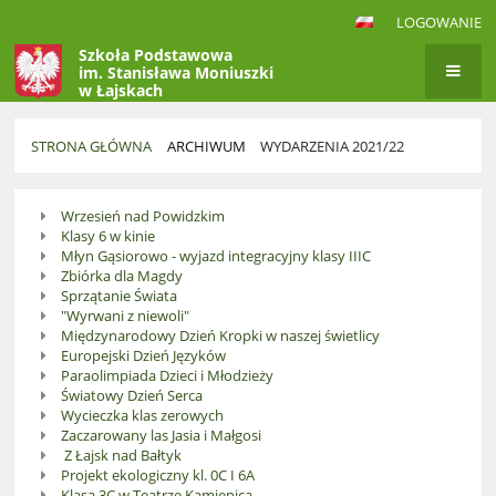
LOGOWANIE
Szkoła Podstawowa
im. Stanisława Moniuszki
w Łajskach
STRONA GŁÓWNA
ARCHIWUM
WYDARZENIA 2021/22
Wydarzenia
Wrzesień nad Powidzkim
2021/22
Klasy 6 w kinie
Młyn Gąsiorowo - wyjazd integracyjny klasy IIIC
Zbiórka dla Magdy
Sprzątanie Świata
"Wyrwani z niewoli"
Międzynarodowy Dzień Kropki w naszej świetlicy
Europejski Dzień Języków
Paraolimpiada Dzieci i Młodzieży
Światowy Dzień Serca
Wycieczka klas zerowych
Zaczarowany las Jasia i Małgosi
Z Łajsk nad Bałtyk
Projekt ekologiczny kl. 0C I 6A
Klasa 3C w Teatrze Kamienica