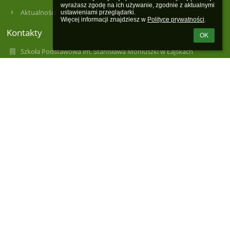
wyrażasz zgodę na ich używanie, zgodnie z aktualnymi 
Aktualności
ustawieniami przeglądarki.

Więcej informacji znajdziesz w 
Polityce prywatności
.
Kontakty
OK
Szkoła Podstawowa im. Stanisława Moniuszki w Łajskach
spl@wieliszew.pl
spl@wieliszew.pl
+48 22 782 22 83
Kościelna 63
05-119 Łajski
Poland
spl@wieliszew.pl
spl@wieliszew.pl
Sekretariat czynny
poniedziałek - piątek 8.00 - 16.00
w środy sekretariat nieczynny dla interesantów - dzień pracy
wewnętrznej.