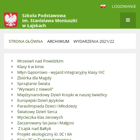
LOGOWANIE
Szkoła Podstawowa
im. Stanisława Moniuszki
w Łajskach
STRONA GŁÓWNA
ARCHIWUM
WYDARZENIA 2021/22
Wydarzenia
Wrzesień nad Powidzkim
2021/22
Klasy 6 w kinie
Młyn Gąsiorowo - wyjazd integracyjny klasy IIIC
Zbiórka dla Magdy
Sprzątanie Świata
"Wyrwani z niewoli"
Międzynarodowy Dzień Kropki w naszej świetlicy
Europejski Dzień Języków
Paraolimpiada Dzieci i Młodzieży
Światowy Dzień Serca
Wycieczka klas zerowych
Zaczarowany las Jasia i Małgosi
Z Łajsk nad Bałtyk
Projekt ekologiczny kl. 0C I 6A
Klasa 3C w Teatrze Kamienica