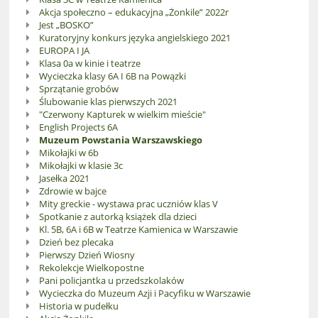
Akcja społeczno – edukacyjna „Żonkile” 2022r
Jest „BOSKO”
Kuratoryjny konkurs języka angielskiego 2021
EUROPA I JA
Klasa 0a w kinie i teatrze
Wycieczka klasy 6A I 6B na Powązki
Sprzątanie grobów
Ślubowanie klas pierwszych 2021
"Czerwony Kapturek w wielkim mieście"
English Projects 6A
Muzeum Powstania Warszawskiego
Mikołajki w 6b
Mikołajki w klasie 3c
Jasełka 2021
Zdrowie w bajce
Mity greckie - wystawa prac uczniów klas V
Spotkanie z autorką książek dla dzieci
Kl. 5B, 6A i 6B w Teatrze Kamienica w Warszawie
Dzień bez plecaka
Pierwszy Dzień Wiosny
Rekolekcje Wielkopostne
Pani policjantka u przedszkolaków
Wycieczka do Muzeum Azji i Pacyfiku w Warszawie
Historia w pudełku