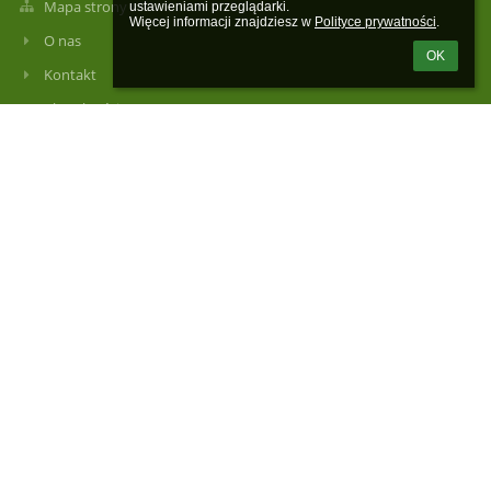
Mapa strony
ustawieniami przeglądarki.

Więcej informacji znajdziesz w 
Polityce prywatności
.
O nas
OK
Kontakt
Aktualności
Kontakty
Szkoła Podstawowa im. Stanisława Moniuszki w Łajskach
spl@wieliszew.pl
spl@wieliszew.pl
+48 22 782 22 83
Kościelna 63
05-119 Łajski
Poland
spl@wieliszew.pl
spl@wieliszew.pl
Sekretariat czynny