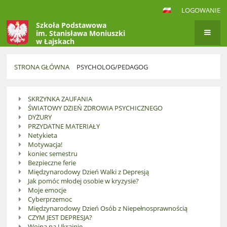
LOGOWANIE
Szkoła Podstawowa
im. Stanisława Moniuszki
w Łajskach
STRONA GŁÓWNA
PSYCHOLOG/PEDAGOG
Psycholog/Pedagog
SKRZYNKA ZAUFANIA
ŚWIATOWY DZIEŃ ZDROWIA PSYCHICZNEGO
DYŻURY
PRZYDATNE MATERIAŁY
Netykieta
Motywacja!
koniec semestru
Bezpieczne ferie
Międzynarodowy Dzień Walki z Depresją
Jak pomóc młodej osobie w kryzysie?
Moje emocje
Cyberprzemoc
Międzynarodowy Dzień Osób z Niepełnosprawnością
CZYM JEST DEPRESJA?
Wojna na Ukrainie