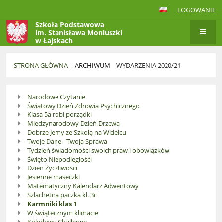
LOGOWANIE
Szkoła Podstawowa
im. Stanisława Moniuszki
w Łajskach
STRONA GŁÓWNA
ARCHIWUM
WYDARZENIA 2020/21
Wydarzenia
Narodowe Czytanie
2020/21
Światowy Dzień Zdrowia Psychicznego
Klasa 5a robi porządki
Międzynarodowy Dzień Drzewa
Dobrze Jemy ze Szkołą na Widelcu
Twoje Dane - Twoja Sprawa
Tydzień świadomości swoich praw i obowiązków
Święto Niepodległośći
Dzień Życzliwości
Jesienne maseczki
Matematyczny Kalendarz Adwentowy
Szlachetna paczka kl. 3c
Karmniki klas 1
W świątecznym klimacie
Kolędowy Challenge