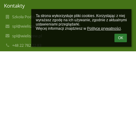
Kontakty
Ta strona wykorzystuje pliki cookies. Korzystając z niej 
Szkoła Podstawowa im. Stanisława Moniuszki w Łajskach
wyrażasz zgodę na ich używanie, zgodnie z aktualnymi 
ustawieniami przeglądarki.

spl@wieliszew.pl
Więcej informacji znajdziesz w 
Polityce prywatności
.
spl@wieliszew.pl
OK
+48 22 782 22 83
Kościelna 63
05-119 Łajski
Poland
spl@wieliszew.pl
spl@wieliszew.pl
Sekretariat czynny
poniedziałek - piątek 8.00 - 16.00
w środy sekretariat nieczynny dla interesantów - dzień pracy
wewnętrznej.
/SP_lajski1/SkrytkaESP