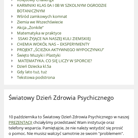
KARMNIKI KLAS 0A I 0B W SZKOLNYM OGRODZIE
BOTANICZNYM
Wśród zamkowych komnat
Ziemia we Wszechświecie
Akcja „Żonkile”
Matematyka w praktyce
SSAKI ŻYJĄCE NA NASZEJ KULI ZIEMSKIEJ
CHEMIA WOKÓŁ NAS – EKSPERYMENTY
PROJEKT „ŚCIEŻKA AKTYWNEGO WYPOCZYNKU”
Święto Muzyki i Plastyki
MATEMATYKA. CO SIĘ LICZY W SPORCIE?
Dzień Dziecka kl.5a
Gdy lato tuż, tuż
Tekstowa podstrona
Światowy Dzień Zdrowia Psychicznego
10 października to Światowy Dzień Zdrowia Psychicznego w naszej
PREZENTACJI
chciałyśmy przedstawić Wam instytucje oraz
telefony wsparcia. Pamiętajcie, że nie należy wstydzić się prosić
o pomoc. Nie musisz walczyć samotnie ze swoim "problemem".