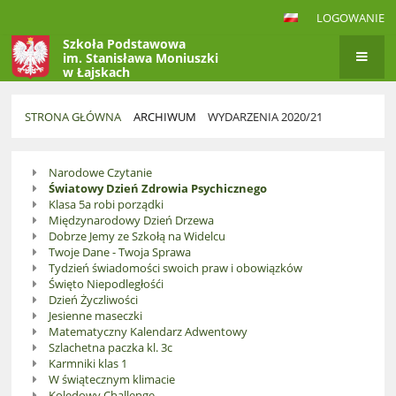
LOGOWANIE
Szkoła Podstawowa
im. Stanisława Moniuszki
w Łajskach
STRONA GŁÓWNA
ARCHIWUM
WYDARZENIA 2020/21
Wydarzenia
Narodowe Czytanie
2020/21
Światowy Dzień Zdrowia Psychicznego
Klasa 5a robi porządki
Międzynarodowy Dzień Drzewa
Dobrze Jemy ze Szkołą na Widelcu
Twoje Dane - Twoja Sprawa
Tydzień świadomości swoich praw i obowiązków
Święto Niepodległośći
Dzień Życzliwości
Jesienne maseczki
Matematyczny Kalendarz Adwentowy
Szlachetna paczka kl. 3c
Karmniki klas 1
W świątecznym klimacie
Kolędowy Challenge