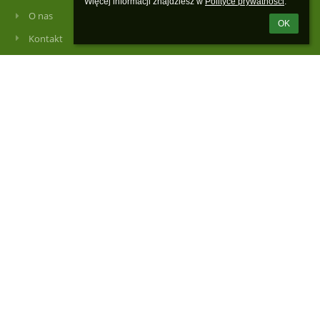
Więcej informacji znajdziesz w 
Polityce prywatności
.
O nas
OK
Kontakt
Aktualności
Kontakty
Szkoła Podstawowa im. Stanisława Moniuszki w Łajskach
spl@wieliszew.pl
spl@wieliszew.pl
+48 22 782 22 83
Kościelna 63
05-119 Łajski
Poland
spl@wieliszew.pl
spl@wieliszew.pl
Sekretariat czynny
poniedziałek - piątek 8.00 - 16.00