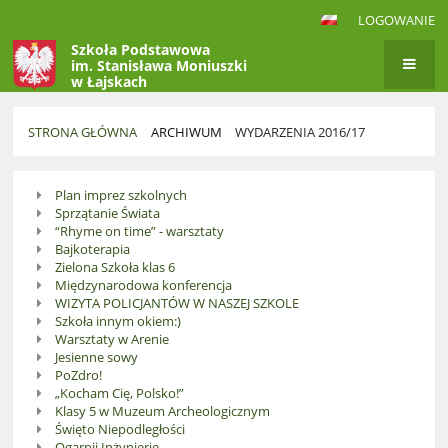
LOGOWANIE
Szkoła Podstawowa
im. Stanisława Moniuszki
w Łajskach
STRONA GŁÓWNA
ARCHIWUM
WYDARZENIA 2016/17
Wydarzenia
Plan imprez szkolnych
2016/17
Sprzątanie Świata
“Rhyme on time” - warsztaty
Bajkoterapia
Zielona Szkoła klas 6
Międzynarodowa konferencja
WIZYTA POLICJANTÓW W NASZEJ SZKOLE
Szkoła innym okiem:)
Warsztaty w Arenie
Jesienne sowy
PoZdro!
„Kocham Cię, Polsko!”
Klasy 5 w Muzeum Archeologicznym
Święto Niepodległości
Ogarnij Inżynierię