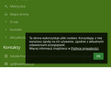
Metryczka
Mapa strony
O nas
Kontakt
Aktualności
Ta strona wykorzystuje pliki cookies. Korzystając z niej 
wyrażasz zgodę na ich używanie, zgodnie z aktualnymi 
ustawieniami przeglądarki.

Kontakty
Więcej informacji znajdziesz w 
Polityce prywatności
.
Szkoła Podstawowa im. Stanisława Moniuszki w Łajskach
OK
spl@wieliszew.pl
spl@wieliszew.pl
+48 22 782 22 83
Kościelna 63
05-119 Łajski
Poland
spl@wieliszew.pl