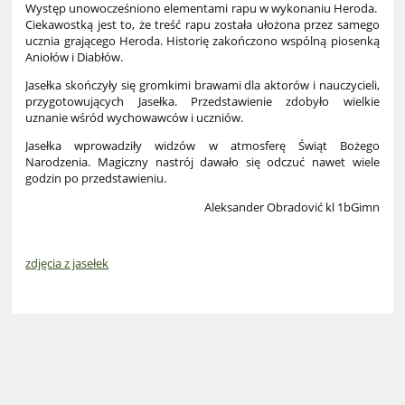
Występ unowocześniono elementami rapu w wykonaniu Heroda.
Ciekawostką jest to, że treść rapu została ułożona przez samego
ucznia grającego Heroda. Historię zakończono wspólną piosenką
Aniołów i Diabłów.
Jasełka skończyły się gromkimi brawami dla aktorów i nauczycieli,
przygotowujących Jasełka. Przedstawienie zdobyło wielkie
uznanie wśród wychowawców i uczniów.
Jasełka wprowadziły widzów w atmosferę Świąt Bożego
Narodzenia. Magiczny nastrój dawało się odczuć nawet wiele
godzin po przedstawieniu.
Aleksander Obradović kl 1bGimn
zdjęcia z jasełek