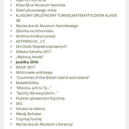
Klasa 6b w Muzeum Neonów
Dzień pluszowego misia
KLASOWY DRUŻYNOWY TURNIEJ MATEMATYCZNYW KLASIE
3B
Wycieczka do Muzeum Narodowego
Zbiórka na schronisko
Gminny konkurs poezji
AKTYWNA KL. 2 C
Dni Osób Niepełnosprawnych
Debata Szkolna 2017
„Wylosuj Anioła”
Jasełka 2016
WOśP 2017
Mistrzowie unihokeja
"Countries of the British Island and Ireland"
MateMAGIKa
"Wiosna, ach to Ty..."
"Sporty dla wszystkich..."
Poziom sprawności fizycznej
SKS
Sztuka na talerzu
Młody Bohater
Trzymaj Formę
Wycieczka do Muzeum Literatury