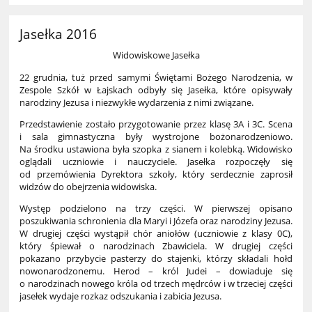
Jasełka 2016
Widowiskowe Jasełka
22 grudnia, tuż przed samymi Świętami Bożego Narodzenia, w
Zespole Szkół w Łajskach odbyły się Jasełka, które opisywały
narodziny Jezusa i niezwykłe wydarzenia z nimi związane.
Przedstawienie zostało przygotowanie przez klasę 3A i 3C. Scena
i sala gimnastyczna były wystrojone bożonarodzeniowo.
Na środku ustawiona była szopka z sianem i kolebką. Widowisko
oglądali uczniowie i nauczyciele. Jasełka rozpoczęły się
od przemówienia Dyrektora szkoły, który serdecznie zaprosił
widzów do obejrzenia widowiska.
Występ podzielono na trzy części. W pierwszej opisano
poszukiwania schronienia dla Maryi i Józefa oraz narodziny Jezusa.
W drugiej części wystąpił chór aniołów (uczniowie z klasy 0C),
który śpiewał o narodzinach Zbawiciela. W drugiej części
pokazano przybycie pasterzy do stajenki, którzy składali hołd
nowonarodzonemu. Herod – król Judei – dowiaduje się
o narodzinach nowego króla od trzech mędrców i w trzeciej części
jasełek wydaje rozkaz odszukania i zabicia Jezusa.