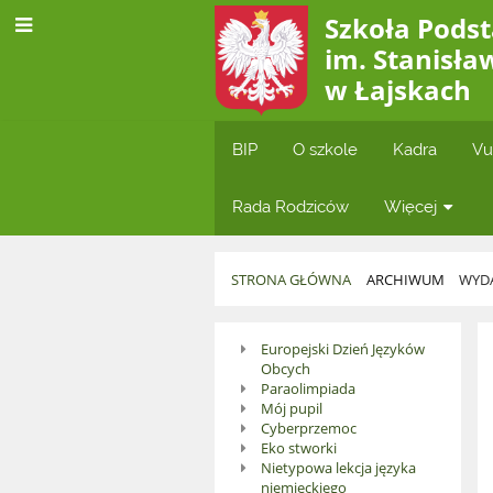
Szkoła Pod
im. Stanisła
w Łajskach
BIP
O szkole
Kadra
Vu
Rada Rodziców
Więcej
STRONA GŁÓWNA
ARCHIWUM
WYDA
Wydarzenia
Europejski Dzień Języków
Obcych
2019/20
Paraolimpiada
Mój pupil
Cyberprzemoc
Eko stworki
Nietypowa lekcja języka
niemieckiego