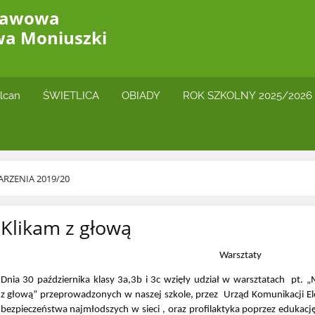
stawowa
wa Moniuszki
lcan
ŚWIETLICA
OBIADY
ROK SZKOLNY 2025/2026
RZENIA 2019/20
Klikam z głową
Warsztaty
Dnia 30 października klasy 3a,3b i 3c wzięły udział w warsztatach pt. 
z głową” przeprowadzonych w naszej szkole, przez Urząd Komunikacji Ele
bezpieczeństwa najmłodszych w sieci , oraz profilaktyka poprzez edukacj