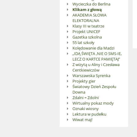
Wycieczka do Berlina
Klikam z głową
AKADEMIA SŁOWA
ELEKTORALNA
Klasy III w teatrze
Projekt UNICEF
Gazetka szkolna
55 lat szkoły
Kolędowanie dla Madzi
„IDĄ ŚWIĘTA ,NIE O SMS-IE,
LECZ O KARTCE PAMIĘTAJ”
Z wizytą u Aliny i Czesława
Centkiewiczów
Warszawska Syrenka
Projekty gier
Światowy Dzień Zespołu
Downa
Zdalni = Zdolni
Wirtualny pokaz mody
Oznaki wiosny
Lektura w pudełku
Wiwat maj!