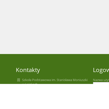
Kontakty
Logo
Szkoła Podstawowa im. Stanisława Moniuszki
Nazwa uży
w Łajskach
spl@wieliszew.pl
Hasło:
spl@wieliszew.pl
+48 22 782 22 83