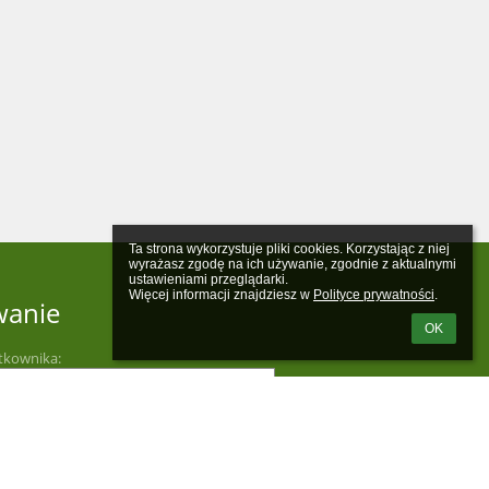
Ta strona wykorzystuje pliki cookies. Korzystając z niej 
wyrażasz zgodę na ich używanie, zgodnie z aktualnymi 
ustawieniami przeglądarki.

Więcej informacji znajdziesz w 
Polityce prywatności
.
wanie
OK
tkownika: