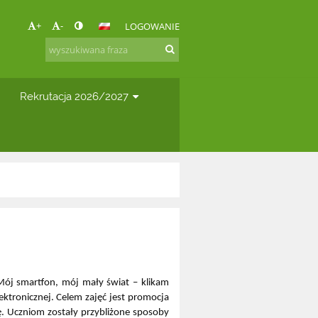
+
-
LOGOWANIE
Rekrutacja 2026/2027
„Mój smartfon, mój mały świat – klikam
ktronicznej. Celem zajęć jest promocja
ę. Uczniom zostały przybliżone sposoby