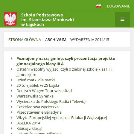
LOGOWANIE
Szkoła Podstawowa
im. Stanisława Moniuszki
w Łajskach
STRONA GŁÓWNA
ARCHIWUM
WYDARZENIA 2014/15
Wydarzenia
Poznajemy naszą gminę, czyli prezentacja projektu
2014/15
gimnazjalnego klasy III A
Ostatni wspólny wyjazd, czyli o zielonej szkole klas III i I
gimnazjum
Dzień matki dla matki
20 ton jabłek w ZS Łajski
Deutsch Wagen Tour w Łajskach
Warszawska Syrenka
Wycieczka do Polskiego Radia i Telewizji
Czekoladowa wycieczka
Przedstawienie Balladyna
Wizyta Europejskiej Agencji ds. Edukacji Włączającej
JASEŁKA 2014
Kibicuj z klasą!
List od Świętego Mikołaja