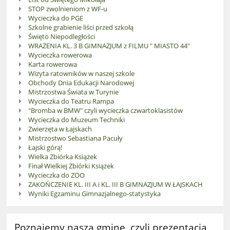
STOP zwolnieniom z WF-u
Wycieczka do PGE
Szkolne grabienie liści przed szkołą
Święto Niepodległości
WRAŻENIA KL. 3 B GIMNAZJUM z FILMU " MIASTO 44"
Wycieczka rowerowa
Karta rowerowa
Wizyta ratowników w naszej szkole
Obchody Dnia Edukacji Narodowej
Mistrzostwa Świata w Turynie
Wycieczka do Teatru Rampa
"Bromba w BMW" czyli wycieczka czwartoklasistów
Wycieczka do Muzeum Techniki
Zwierzęta w Łajskach
Mistrzostwo Sebastiana Pacuły
Łajski górą!
Wielka Zbiórka Książek
Finał Wielkiej Zbiórki Książek
Wycieczka do ZOO
ZAKOŃCZENIE KL. III A i KL. III B GIMNAZJUM W ŁAJSKACH
Wyniki Egzaminu Gimnazjalnego-statystyka
Poznajemy naszą gminę, czyli prezentacja