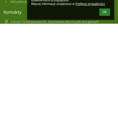
ustawieniami przeglądarki.

Aktualności
Więcej informacji znajdziesz w 
Polityce prywatności
.
Kontakty
OK
Szkoła Podstawowa im. Stanisława Moniuszki w Łajskach
spl@wieliszew.pl
spl@wieliszew.pl
+48 22 782 22 83
Kościelna 63
05-119 Łajski
Poland
spl@wieliszew.pl
spl@wieliszew.pl
Sekretariat czynny
poniedziałek - piątek 8.00 - 16.00
w środy sekretariat nieczynny dla interesantów - dzień pracy
wewnętrznej.