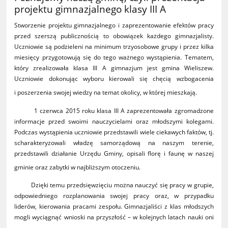
projektu gimnazjalnego klasy III A
Stworzenie projektu gimnazjalnego i zaprezentowanie efektów pracy
przed szerszą publicznością to obowiązek każdego gimnazjalisty.
Uczniowie są podzieleni na minimum trzyosobowe grupy i przez kilka
miesięcy przygotowują się do tego ważnego wystąpienia. Tematem,
który zrealizowała klasa III A gimnazjum jest gmina Wieliszew.
Uczniowie dokonując wyboru kierowali się chęcią wzbogacenia
i poszerzenia swojej wiedzy na temat okolicy, w której mieszkają.
1 czerwca 2015 roku klasa III A zaprezentowała zgromadzone
informacje przed swoimi nauczycielami oraz młodszymi kolegami.
Podczas wystąpienia uczniowie przedstawili wiele ciekawych faktów, tj.
scharakteryzowali władzę samorządową na naszym terenie,
przedstawili działanie Urzędu Gminy, opisali florę i faunę w naszej
gminie oraz zabytki w najbliższym otoczeniu.
Dzięki temu przedsięwzięciu można nauczyć się pracy w grupie,
odpowiedniego rozplanowania swojej pracy oraz, w przypadku
liderów, kierowania pracami zespołu. Gimnazjaliści z klas młodszych
mogli wyciągnąć wnioski na przyszłość – w kolejnych latach nauki oni